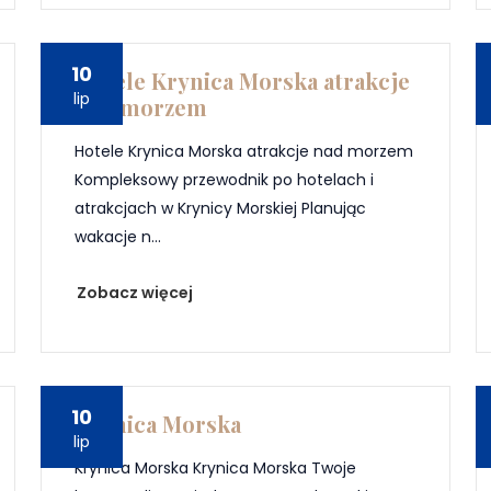
10
Hotele Krynica Morska atrakcje
lip
nad morzem
Hotele Krynica Morska atrakcje nad morzem
Kompleksowy przewodnik po hotelach i
atrakcjach w Krynicy Morskiej Planując
wakacje n...
Zobacz więcej
10
Krynica Morska
lip
Krynica Morska Krynica Morska Twoje