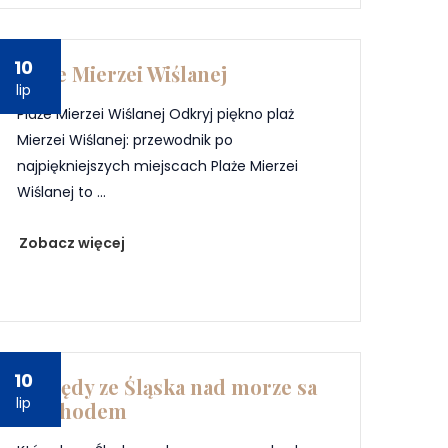
10
Plaże Mierzei Wiślanej
lip
Plaże Mierzei Wiślanej Odkryj piękno plaż
Mierzei Wiślanej: przewodnik po
najpiękniejszych miejscach Plaże Mierzei
Wiślanej to ...
Zobacz więcej
10
Którędy ze Śląska nad morze sa
lip
mochodem