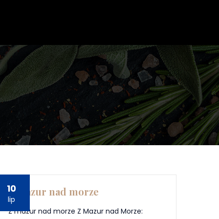
10
Z mazur nad morze
lip
Z mazur nad morze Z Mazur nad Morze: