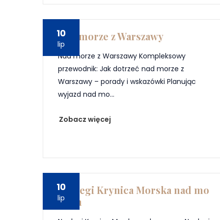
10
Nad morze z Warszawy
lip
Nad morze z Warszawy Kompleksowy
przewodnik: Jak dotrzeć nad morze z
Warszawy – porady i wskazówki Planując
wyjazd nad mo...
Zobacz więcej
10
Noclegi Krynica Morska nad mo
lip
rzem